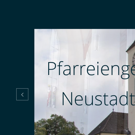
Pfarreieng
Neustadt
