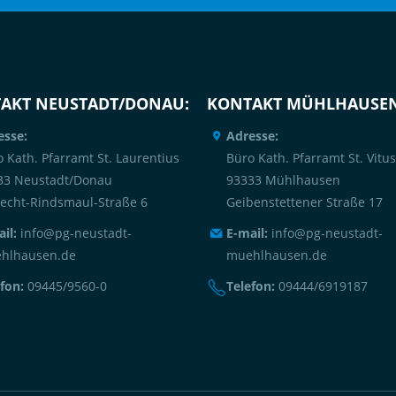
AKT NEUSTADT/DONAU:
KONTAKT MÜHLHAUSEN
esse:
Adresse:
 Kath. Pfarramt St. Laurentius
Büro Kath. Pfarramt St. Vitus
33 Neustadt/Donau
93333 Mühlhausen
recht-Rindsmaul-Straße 6
Geibenstettener Straße 17
il:
info@pg-neustadt-
E-mail:
info@pg-neustadt-
hlhausen.de
muehlhausen.de
fon:
09445/9560-0
Telefon:
09444/6919187