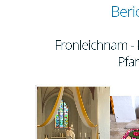
Beri
Fronleichnam - 
Pfa