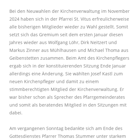
digitale Kirche
Impuls der Woche
11
Kindertagesstätte St. Elisabeth
Nachbarschaftshilfe
Hochzeit
Buße und Versöhnung
Ökumene
Jugendgottesdienste
Kirchenchor Herznssach
KLJB
Bücherei Mühlhausen
Kammerchor
Ministranten
Geschichte
Bei den Neuwahlen der Kirchenverwaltung im November
Aktionen der virtuellen Kirche
Berichte/Chronik
11
Impulse der Vergangenheit
Kindergarten St. Laurentius
Beratungsstellen
Seelsorgegespräch
Bibelgespräch
Firmung
Taizè-Gebet
2024 haben sich in der Pfarrei St. Vitus erfreulicherweise
Kinderschola
Ministranten
Inst. Schutzkonzept
Lektoren
inTAKT
Pfarrpatron
alle bisherigen Mitglieder wieder zu Wahl gestellt. Somit
Kontakt
Täglicher Impuls
setzt sich das Gremium seit dem ersten Januar diesen
Eltern-Kind-Gruppen
Krankenhausbesuchsdienst
Trauung
Besondere Gottesdienste
Lektoren
Kommunionhelfer
Singgruppen
Geschichte
Jahres wieder aus Wolfgang Löhr, Dirk Neitzert und
Personen
Links
Markus Zinner aus Mühlhausen und Michael Thoma aus
virtuelle Kerzen
Kinderbetreuung
Geburtstagsbesuch
Krankensalbung
Wallfahrten
Kommunionhelfer
Kammerorchester St. Laurentius
Singgruppen
Pfarrpatron
Geibenstetten zusammen. Beim Amt des Kirchenpflegers
ergab sich in der konstituierenden Sitzung Ende Januar
Login
Newsletter
Erwachsenenbildung
Offene Kirche
Weihe
Eltern-Kind-Gruppen
Bläserquintett St. Laurentius
Eltern-Kind-Gruppen
allerdings eine Änderung. Sie wählten Josef Kastl zum
neuen Kirchenpfleger und damit zu einem
Impressum
Mitteilung
stimmberechtigten Mitglied der Kirchenverwaltung. Er
war bisher schon als Sprecher des Pfarrgemeinderates
Aktuelles
19
und somit als beratendes Mitglied in den Sitzungen mit
dabei.
Am vergangenen Sonntag bedankte sich am Ende des
Gottesdienstes Pfarrer Thomas Stummer unter starkem