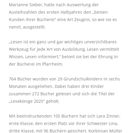
digitale Kirche
Impuls der Woche
11
Kindertagesstätte St. Elisabeth
Nachbarschaftshilfe
Hochzeit
Buße und Versöhnung
Ökumene
Jugendgottesdienste
Kirchenchor Herznssach
KLJB
Bücherei Mühlhausen
Kammerchor
Ministranten
Geschichte
Marianne Sieber, hatte nach Auswertung der
Ausleihzahlen des ersten Halbjahres den „besten
Aktionen der virtuellen Kirche
Berichte/Chronik
11
Impulse der Vergangenheit
Kindergarten St. Laurentius
Beratungsstellen
Seelsorgegespräch
Bibelgespräch
Firmung
Taizè-Gebet
Kinderschola
Ministranten
Inst. Schutzkonzept
Lektoren
inTAKT
Pfarrpatron
Kunden ihrer Bücherei“ eine Art Zeugnis, so wie sie es
nennt, ausgestellt.
Kontakt
Täglicher Impuls
Eltern-Kind-Gruppen
Krankenhausbesuchsdienst
Trauung
Besondere Gottesdienste
Lektoren
Kommunionhelfer
Singgruppen
Geschichte
„Lesen ist ein ganz und gar wichtiges unverzichtbares
Personen
Links
virtuelle Kerzen
Werkzeug für jede Art von Ausbildung, Lesen vermittelt
Kinderbetreuung
Geburtstagsbesuch
Krankensalbung
Wallfahrten
Kommunionhelfer
Kammerorchester St. Laurentius
Singgruppen
Pfarrpatron
Wissen, Lesen informiert,“ betont sie bei der Ehrung in
Login
Newsletter
der Bücherei im Pfarrheim.
Erwachsenenbildung
Offene Kirche
Weihe
Eltern-Kind-Gruppen
Bläserquintett St. Laurentius
Eltern-Kind-Gruppen
764 Bücher wurden von 29 Grundschulkindern in sechs
Impressum
Mitteilung
Monaten ausgeliehen. Dabei haben drei Kinder
zusammen 272 Bücher gelesen und sich die Titel der
Aktuelles
19
„Lesekönige 2025“ geholt.
Mit beeindruckenden 105 Büchern hat sich Lara Zinner,
erste Klasse, den ersten Platz vor ihrer Schwester Lina,
dritte Klasse, mit 96 Büchern gesichert. Korbinian Müller