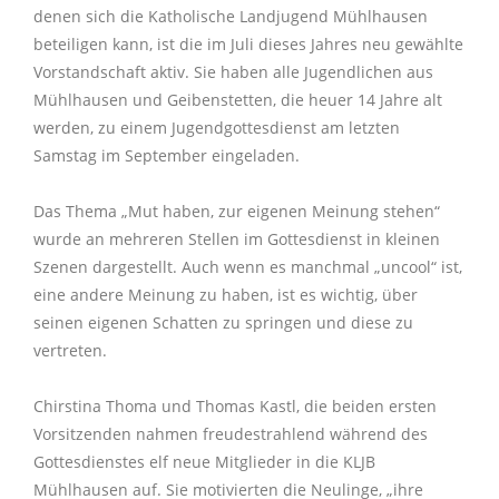
digitale Kirche
Impuls der Woche
11
Kindertagesstätte St. Elisabeth
Nachbarschaftshilfe
Hochzeit
Buße und Versöhnung
Ökumene
Jugendgottesdienste
Kirchenchor Herznssach
KLJB
Bücherei Mühlhausen
Kammerchor
Ministranten
Geschichte
denen sich die Katholische Landjugend Mühlhausen
beteiligen kann, ist die im Juli dieses Jahres neu gewählte
Aktionen der virtuellen Kirche
Berichte/Chronik
11
Impulse der Vergangenheit
Kindergarten St. Laurentius
Beratungsstellen
Seelsorgegespräch
Bibelgespräch
Firmung
Taizè-Gebet
Kinderschola
Ministranten
Inst. Schutzkonzept
Lektoren
inTAKT
Pfarrpatron
Vorstandschaft aktiv. Sie haben alle Jugendlichen aus
Mühlhausen und Geibenstetten, die heuer 14 Jahre alt
Kontakt
Täglicher Impuls
Eltern-Kind-Gruppen
Krankenhausbesuchsdienst
Trauung
Besondere Gottesdienste
werden, zu einem Jugendgottesdienst am letzten
Lektoren
Kommunionhelfer
Singgruppen
Geschichte
Samstag im September eingeladen.
Personen
Links
virtuelle Kerzen
Kinderbetreuung
Geburtstagsbesuch
Krankensalbung
Wallfahrten
Kommunionhelfer
Kammerorchester St. Laurentius
Singgruppen
Pfarrpatron
Das Thema „Mut haben, zur eigenen Meinung stehen“
Login
Newsletter
wurde an mehreren Stellen im Gottesdienst in kleinen
Erwachsenenbildung
Offene Kirche
Weihe
Eltern-Kind-Gruppen
Bläserquintett St. Laurentius
Eltern-Kind-Gruppen
Szenen dargestellt. Auch wenn es manchmal „uncool“ ist,
eine andere Meinung zu haben, ist es wichtig, über
Impressum
Mitteilung
seinen eigenen Schatten zu springen und diese zu
vertreten.
Aktuelles
19
Chirstina Thoma und Thomas Kastl, die beiden ersten
Vorsitzenden nahmen freudestrahlend während des
Gottesdienstes elf neue Mitglieder in die KLJB
Mühlhausen auf. Sie motivierten die Neulinge, „ihre