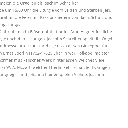
eier, die Orgel spielt Joachim Schreiber.
de um 15.00 Uhr die Liturgie vom Leiden und Sterben Jesu
rahmt die Feier mit Passionsliedern von Bach, Schütz und
engesänge.
0 Uhr bietet ein Bläserquintett unter Arno Hegner festliche
nge nach den Lesungen, Joachim Schreiber spielt die Orgel.
Abendmesse um 19.00 Uhr die „Messa di San Giuseppe“ für
 Ernst Eberlin (1702-1762). Eberlin war Hofkapellmeister
ormes musikalisches Werk hinterlassen, welches viele
von W. A. Mozart, welcher Eberlin sehr schätzte. Es singen
angrieger und Johanna Rainer spielen Violine, Joachim