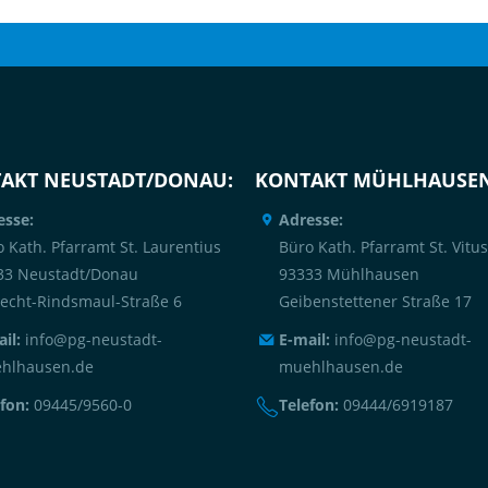
AKT NEUSTADT/DONAU:
KONTAKT MÜHLHAUSEN
esse:
Adresse:
 Kath. Pfarramt St. Laurentius
Büro Kath. Pfarramt St. Vitus
33 Neustadt/Donau
93333 Mühlhausen
recht-Rindsmaul-Straße 6
Geibenstettener Straße 17
il:
info@pg-neustadt-
E-mail:
info@pg-neustadt-
hlhausen.de
muehlhausen.de
fon:
09445/9560-0
Telefon:
09444/6919187