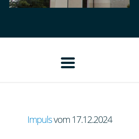
Home
Pfarrbrief
Personen
Impuls
vom 17.12.2024
Pfarrei Neustadt