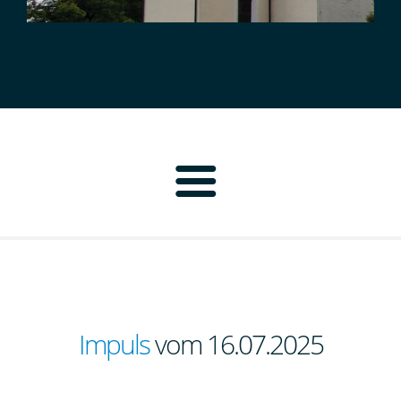
Home
Pfarrbrief
Personen
Impuls
vom 16.07.2025
Pfarrei Neustadt