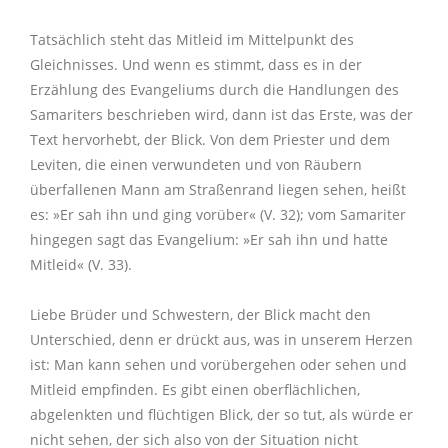
digitale Kirche
Impuls der Woche
11
Kindertagesstätte St. Elisabeth
Nachbarschaftshilfe
Hochzeit
Buße und Versöhnung
Ökumene
Jugendgottesdienste
Kirchenchor Herznssach
KLJB
Bücherei Mühlhausen
Kammerchor
Ministranten
Geschichte
Tatsächlich steht das Mitleid im Mittelpunkt des
Aktionen der virtuellen Kirche
Berichte/Chronik
11
Impulse der Vergangenheit
Kindergarten St. Laurentius
Beratungsstellen
Seelsorgegespräch
Bibelgespräch
Firmung
Taizè-Gebet
Kinderschola
Ministranten
Inst. Schutzkonzept
Lektoren
inTAKT
Pfarrpatron
Gleichnisses. Und wenn es stimmt, dass es in der
Erzählung des Evangeliums durch die Handlungen des
Kontakt
Täglicher Impuls
Eltern-Kind-Gruppen
Krankenhausbesuchsdienst
Trauung
Besondere Gottesdienste
Samariters beschrieben wird, dann ist das Erste, was der
Lektoren
Kommunionhelfer
Singgruppen
Geschichte
Text hervorhebt, der Blick. Von dem Priester und dem
Personen
Links
virtuelle Kerzen
Leviten, die einen verwundeten und von Räubern
Kinderbetreuung
Geburtstagsbesuch
Krankensalbung
Wallfahrten
Kommunionhelfer
Kammerorchester St. Laurentius
Singgruppen
Pfarrpatron
überfallenen Mann am Straßenrand liegen sehen, heißt
Login
Newsletter
es: »Er sah ihn und ging vorüber« (V. 32); vom Samariter
Erwachsenenbildung
Offene Kirche
Weihe
Eltern-Kind-Gruppen
Bläserquintett St. Laurentius
Eltern-Kind-Gruppen
hingegen sagt das Evangelium: »Er sah ihn und hatte
Mitleid« (V. 33).
Impressum
Mitteilung
Liebe Brüder und Schwestern, der Blick macht den
Aktuelles
19
Unterschied, denn er drückt aus, was in unserem Herzen
ist: Man kann sehen und vorübergehen oder sehen und
Mitleid empfinden. Es gibt einen oberflächlichen,
abgelenkten und flüchtigen Blick, der so tut, als würde er
nicht sehen, der sich also von der Situation nicht