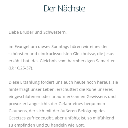
Der Nächste
Pfarrei Mühlhausen
Pfarrbüro
Veranstaltungen
Pfarrbüro
19
Pfarrgemeinderat
Liebe Brüder und Schwestern,
Gottesdienste
Pfarrgemeinderat
Kirchenverwaltung
im Evangelium dieses Sonntags hören wir eines der
Aktueller Pfarrbrief
Seelsorge
Kirchenverwaltung
schönsten und eindrucksvollsten Gleichnisse, die Jesus
Kirchen
erzählt hat: das Gleichnis vom barmherzigen Samariter
(Lk 10,25-37).
Seelsorgegespräch
Was tun?
Sakramente
Kirchen
Pfarrheim
Diese Erzählung fordert uns auch heute noch heraus, sie
Einen Seelsorger erreichen
Caritas
Hauskommunion
Taufe
Gottesdienstordnung
Pfarrheim
Gruppen
hinterfragt unser Leben, erschüttert die Ruhe unseres
eingeschlafenen oder unaufmerksamen Gewissens und
Kindertagesstätten
Caritas Kelheim
Trauerfall
Eucharistie
Trauerfall
Gottesdienste für Kinder und Familien
Frauenbund
Gruppen
Kirchenmusik
provoziert angesichts der Gefahr eines bequemen
Glaubens, der sich mit der äußeren Befolgung des
Kinderkrippe St. Nikolaus
Impulse
Caritas Diözese
Messintentionen
Seniorenangebote
Erstkommunion
Kinderkirche
Frauenbund
Kirchenmusik
Regionalkantor
Kolping
Inst. Schutzkonzept
Gesetzes zufriedengibt, aber unfähig ist, so mitfühlend
zu empfinden und zu handeln wie Gott.