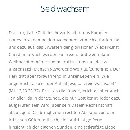
Seid wachsam
Pfarrei Mühlhausen
Pfarrbüro
Veranstaltungen
Pfarrbüro
18
Pfarrgemeinderat
Die liturgische Zeit des Advents feiert das Kommen
Gottesdienste
Pfarrgemeinderat
Kirchenverwaltung
Gottes in seinen beiden Momenten: Zunächst fordert sie
uns dazu auf, das Erwarten der glorreichen Wiederkunft
Aktueller Pfarrbrief
Seelsorge
Kirchenverwaltung
Christi neu wach werden zu lassen. Und wenn dann
Kirchen
Weihnachten näher kommt, ruft sie uns auf, das zu
unsrem Heil Mensch gewordene Wort aufzunehmen. Der
Seelsorgegespräch
Was tun?
Sakramente
Kirchen
Pfarrheim
Herr tritt aber fortwährend in unser Leben ein. Wie
angebracht also ist der Aufruf Jesu ...: „Seid wachsam!"
Einen Seelsorger erreichen
Caritas
Hauskommunion
Taufe
Gottesdienstordnung
Pfarrheim
Gruppen
(Mk 13,33.35.37). Er ist an die Jünger gerichtet, aber auch
„an alle", da in der Stunde, die nur Gott kennt, jeder dazu
Kindertagesstätten
Caritas Kelheim
Trauerfall
Eucharistie
Trauerfall
Gottesdienste für Kinder und Familien
Frauenbund
Gruppen
Kirchenmusik
aufgerufen sein wird, über sein Dasein Rechenschaft
abzulegen. Das bringt einen rechten Abstand von den
Kinderkrippe St. Nikolaus
Impulse
Caritas Diözese
Messintentionen
Seniorenangebote
Erstkommunion
Kinderkirche
Frauenbund
Kirchenmusik
Regionalkantor
Kolping
Inst. Schutzkonzept
irdischen Gütern mit sich, eine aufrichtige Reue
hinsichtlich der eigenen Sünden, eine tatkräftige Liebe