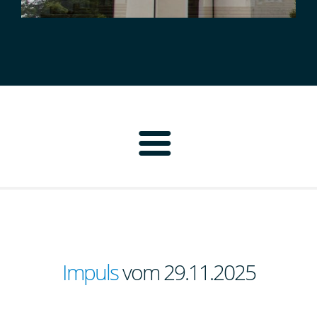
Home
Pfarrbrief
Personen
Impuls
vom 29.11.2025
Pfarrei Neustadt