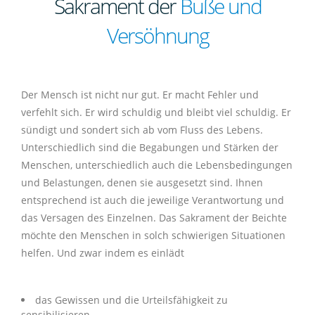
Sakrament der
Buße und
digitale Kirche
Impuls der Woche
11
Kindertagesstätte St. Elisabeth
Nachbarschaftshilfe
Hochzeit
Buße und Versöhnung
Ökumene
Jugendgottesdienste
Kirchenchor Herznssach
KLJB
Bücherei Mühlhausen
Kammerchor
Ministranten
Geschichte
Versöhnung
Aktionen der virtuellen Kirche
Berichte/Chronik
11
Impulse der Vergangenheit
Kindergarten St. Laurentius
Beratungsstellen
Seelsorgegespräch
Bibelgespräch
Firmung
Taizè-Gebet
Kinderschola
Ministranten
Inst. Schutzkonzept
Lektoren
inTAKT
Pfarrpatron
Kontakt
Täglicher Impuls
Eltern-Kind-Gruppen
Krankenhausbesuchsdienst
Trauung
Besondere Gottesdienste
Lektoren
Kommunionhelfer
Singgruppen
Geschichte
Der Mensch ist nicht nur gut. Er macht Fehler und
verfehlt sich. Er wird schuldig und bleibt viel schuldig. Er
Personen
Links
virtuelle Kerzen
Kinderbetreuung
Geburtstagsbesuch
Krankensalbung
Wallfahrten
Kommunionhelfer
Kammerorchester St. Laurentius
Singgruppen
Pfarrpatron
sündigt und sondert sich ab vom Fluss des Lebens.
Unterschiedlich sind die Begabungen und Stärken der
Login
Newsletter
Erwachsenenbildung
Offene Kirche
Weihe
Eltern-Kind-Gruppen
Bläserquintett St. Laurentius
Eltern-Kind-Gruppen
Menschen, unterschiedlich auch die Lebensbedingungen
und Belastungen, denen sie ausgesetzt sind. Ihnen
Impressum
Mitteilung
entsprechend ist auch die jeweilige Verantwortung und
das Versagen des Einzelnen. Das Sakrament der Beichte
Aktuelles
19
möchte den Menschen in solch schwierigen Situationen
helfen. Und zwar indem es einlädt
das Gewissen und die Urteilsfähigkeit zu
sensibilisieren