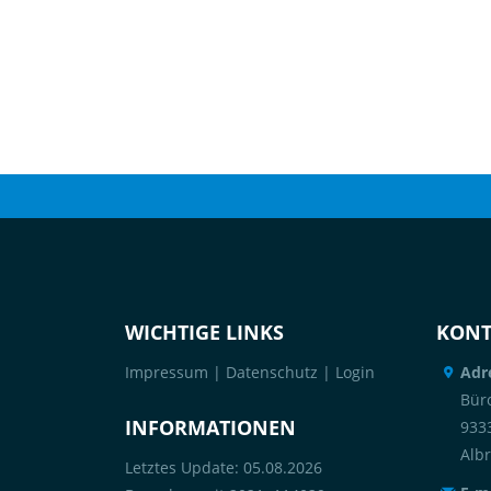
WICHTIGE LINKS
KONT
Impressum
|
Datenschutz
|
Login
Adr
Büro
INFORMATIONEN
933
Alb
Letztes Update: 05.08.2026