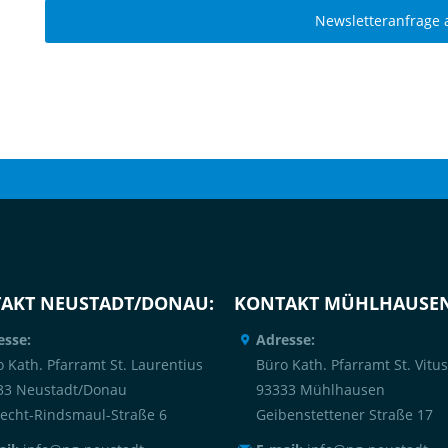
Newsletteranfrage
AKT NEUSTADT/DONAU:
KONTAKT MÜHLHAUSEN
esse:
Adresse:
 Kath. Pfarramt St. Laurentius
Büro Kath. Pfarramt St. Vitus
33 Neustadt/Donau
93333 Mühlhausen
recht-Rindsmaul-Straße 6
Geibenstettener Straße 17