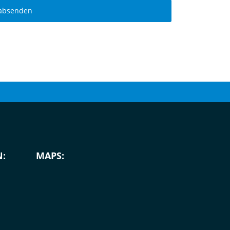
 absenden
:
MAPS: