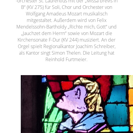
-orchester St. Laurentius mit der „Missa brevis in
B“ (KV 275) für Soli, Chor und Orchester von
Wolfgang Amadeus Mozart musikalisch
mitgestaltet. Außerdem wird von Felix
Mendelssohn-Bartholdy „Richte mich, Gott“ und
„Jauchzet dem Herrn“ sowie von Mozart die
Kirchensonate F-Dur (KV 244) musiziert. An der
Orgel spielt Regionalkantor Joachim Schreiber,
als Kantor singt Simon Thelen. Die Leitung hat
Reinhold Furtmeier.