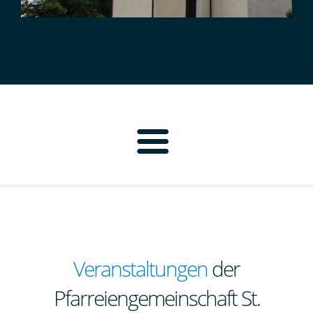
Home
Pfarrbrief
Personen
Veranstaltungen
der
Pfarreiengemeinschaft St.
Pfarrei Neustadt