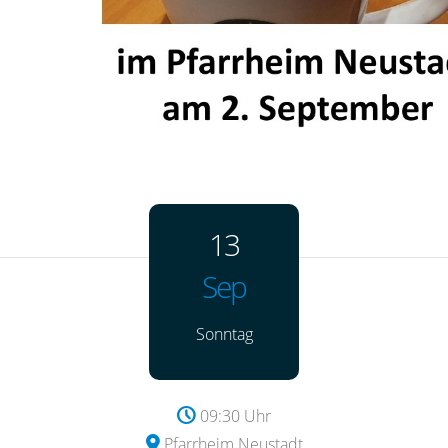
13
Sep
Sonntag
09:30 Uhr
Pfarrheim Neustadt