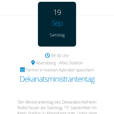
19
Sep
Samstag
09:30 Uhr
Abensberg - Altes Stadion
Termin in meinen Kalender speichern
Dekanatsministrantentag
Der Ministrantentag des Dekanates Kelheim
findet heuer am Samstag, 19. September im
Alten Stadion in Abensberg statt. Unter dem