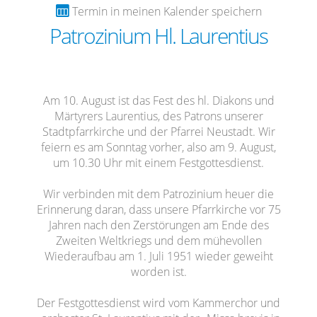
digitale Kirche
Impuls der Woche
11
Kindertagesstätte St. Elisabeth
Nachbarschaftshilfe
Hochzeit
Buße und Versöhnung
Ökumene
Jugendgottesdienste
Kirchenchor Herznssach
KLJB
Bücherei Mühlhausen
Kammerchor
Ministranten
Geschichte
Termin in meinen Kalender speichern
Patrozinium Hl. Laurentius
Aktionen der virtuellen Kirche
Berichte/Chronik
11
Impulse der Vergangenheit
Kindergarten St. Laurentius
Beratungsstellen
Seelsorgegespräch
Bibelgespräch
Firmung
Taizè-Gebet
Kinderschola
Ministranten
Inst. Schutzkonzept
Lektoren
inTAKT
Pfarrpatron
Kontakt
Täglicher Impuls
Eltern-Kind-Gruppen
Krankenhausbesuchsdienst
Trauung
Besondere Gottesdienste
Lektoren
Kommunionhelfer
Singgruppen
Geschichte
Am 10. August ist das Fest des hl. Diakons und
Personen
Links
virtuelle Kerzen
Märtyrers Laurentius, des Patrons unserer
Kinderbetreuung
Geburtstagsbesuch
Krankensalbung
Wallfahrten
Kommunionhelfer
Kammerorchester St. Laurentius
Singgruppen
Pfarrpatron
Stadtpfarrkirche und der Pfarrei Neustadt. Wir
feiern es am Sonntag vorher, also am 9. August,
Login
Newsletter
Erwachsenenbildung
Offene Kirche
Weihe
Eltern-Kind-Gruppen
Bläserquintett St. Laurentius
Eltern-Kind-Gruppen
um 10.30 Uhr mit einem Festgottesdienst.
Impressum
Mitteilung
Wir verbinden mit dem Patrozinium heuer die
Erinnerung daran, dass unsere Pfarrkirche vor 75
Jahren nach den Zerstörungen am Ende des
Aktuelles
19
Zweiten Weltkriegs und dem mühevollen
Wiederaufbau am 1. Juli 1951 wieder geweiht
worden ist.
Der Festgottesdienst wird vom Kammerchor und