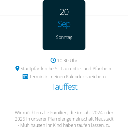
20
Sep
Sonntag
10:30 Uhr
Stadtpfarrkirche St. Laurentius und Pfarrheim
Termin in meinen Kalender speichern
Tauffest
Wir möchten alle Familien, die im Jahr 2024 oder
2025 in unserer Pfarreiengemeinschaft Neustadt
- Mühlhausen ihr Kind haben taufen lassen, zu