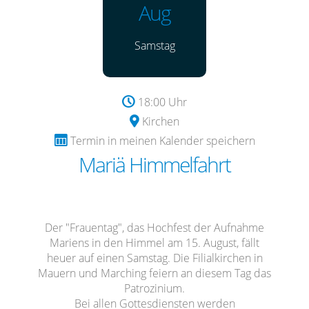
Aug
Samstag
18:00 Uhr
Kirchen
Termin in meinen Kalender speichern
Mariä Himmelfahrt
Der "Frauentag", das Hochfest der Aufnahme
Mariens in den Himmel am 15. August, fällt
heuer auf einen Samstag. Die Filialkirchen in
Mauern und Marching feiern an diesem Tag das
Patrozinium.
Bei allen Gottesdiensten werden