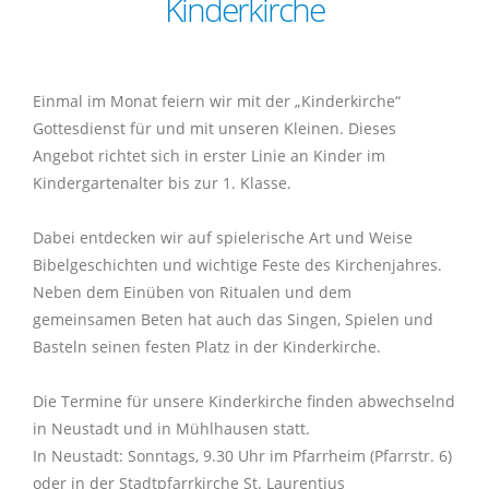
Kinderkirche
digitale Kirche
Impuls der Woche
11
Kindertagesstätte St. Elisabeth
Nachbarschaftshilfe
Hochzeit
Buße und Versöhnung
Ökumene
Jugendgottesdienste
Kirchenchor Herznssach
KLJB
Bücherei Mühlhausen
Kammerchor
Ministranten
Geschichte
Aktionen der virtuellen Kirche
Berichte/Chronik
11
Impulse der Vergangenheit
Kindergarten St. Laurentius
Beratungsstellen
Seelsorgegespräch
Bibelgespräch
Firmung
Taizè-Gebet
Kinderschola
Ministranten
Inst. Schutzkonzept
Lektoren
inTAKT
Pfarrpatron
Einmal im Monat feiern wir mit der „Kinderkirche“
Kontakt
Täglicher Impuls
Eltern-Kind-Gruppen
Krankenhausbesuchsdienst
Trauung
Besondere Gottesdienste
Lektoren
Kommunionhelfer
Singgruppen
Geschichte
Gottesdienst für und mit unseren Kleinen. Dieses
Angebot richtet sich in erster Linie an Kinder im
Personen
Links
virtuelle Kerzen
Kinderbetreuung
Geburtstagsbesuch
Krankensalbung
Kindergartenalter bis zur 1. Klasse.
Wallfahrten
Kommunionhelfer
Kammerorchester St. Laurentius
Singgruppen
Pfarrpatron
Login
Newsletter
Dabei entdecken wir auf spielerische Art und Weise
Erwachsenenbildung
Offene Kirche
Weihe
Eltern-Kind-Gruppen
Bläserquintett St. Laurentius
Eltern-Kind-Gruppen
Bibelgeschichten und wichtige Feste des Kirchenjahres.
Impressum
Neben dem Einüben von Ritualen und dem
Mitteilung
gemeinsamen Beten hat auch das Singen, Spielen und
Basteln seinen festen Platz in der Kinderkirche.
Aktuelles
19
Die Termine für unsere Kinderkirche finden abwechselnd
in Neustadt und in Mühlhausen statt.
In Neustadt: Sonntags, 9.30 Uhr im Pfarrheim (Pfarrstr. 6)
oder in der Stadtpfarrkirche St. Laurentius