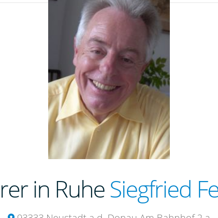
rrer in Ruhe
Siegfried F
93333 Neustadt a.d. Donau Am Bahnhof 2 a