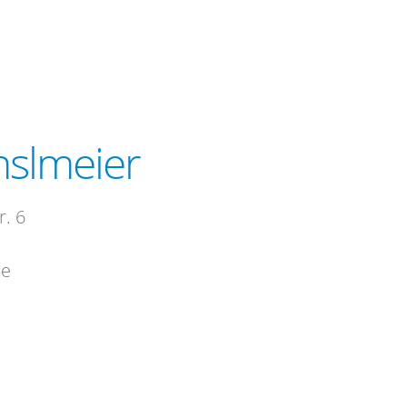
nslmeier
. 6
de