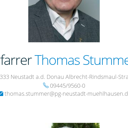
farrer
Thomas Stumm
333 Neustadt a.d. Donau Albrecht-Rindsmaul-Str
09445/9560-0
thomas.stummer@pg-neustadt-muehlhausen.