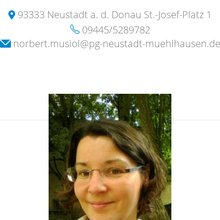
93333 Neustadt a. d. Donau St.-Josef-Platz 1
09445/5289782
norbert.musiol@pg-neustadt-muehlhausen.d