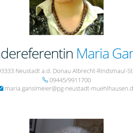
dereferentin
Maria Ga
3333 Neustadt a.d. Donau Albrecht-Rindsmaul-Str
09445/9911700
maria.ganslmeier@pg-neustadt-muehlhausen.