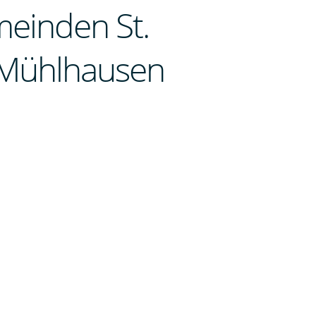
meinden St.
s/Mühlhausen