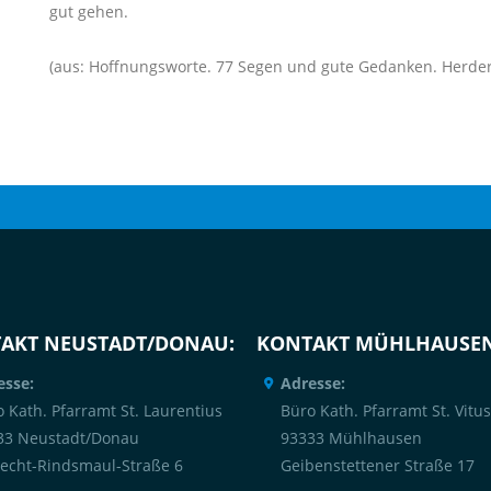
gut gehen.
(aus: Hoffnungsworte. 77 Segen und gute Gedanken. Herder
AKT NEUSTADT/DONAU:
KONTAKT MÜHLHAUSEN
esse:
Adresse:
 Kath. Pfarramt St. Laurentius
Büro Kath. Pfarramt St. Vitus
33 Neustadt/Donau
93333 Mühlhausen
recht-Rindsmaul-Straße 6
Geibenstettener Straße 17