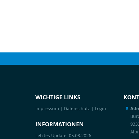
WICHTIGE LINKS
KONT
Impressum
|
Datenschutz
|
Login
Adr
Büro
INFORMATIONEN
933
Alb
Letztes Update: 05.08.2026