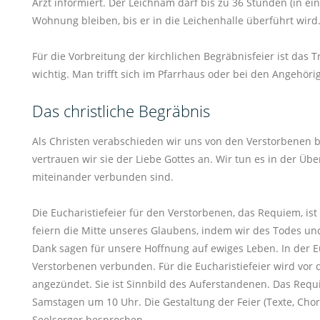
Arzt informiert. Der Leichnam darf bis zu 36 Stunden (in e
Wohnung bleiben, bis er in die Leichenhalle überführt wird
Für die Vorbreitung der kirchlichen Begräbnisfeier ist das
wichtig. Man trifft sich im Pfarrhaus oder bei den Angehöri
Das christliche Begräbnis
Als Christen verabschieden wir uns von den Verstorbenen bei
vertrauen wir sie der Liebe Gottes an. Wir tun es in der Ü
miteinander verbunden sind.
Die Eucharistiefeier für den Verstorbenen, das Requiem, is
feiern die Mitte unseres Glaubens, indem wir des Todes un
Dank sagen für unsere Hoffnung auf ewiges Leben. In der Eu
Verstorbenen verbunden. Für die Eucharistiefeier wird vor 
angezündet. Sie ist Sinnbild des Auferstandenen. Das Req
Samstagen um 10 Uhr. Die Gestaltung der Feier (Texte, Chor
Seelsorger besprochen.