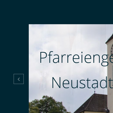
Pfarreieng
Neustadt
