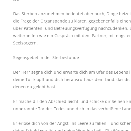
Das Sterben anzunehmen bedeutet aber auch, Dinge beizeite
die Frage der Organspende zu klären, gegebenenfalls einen
über Patienten- und Betreuungsverfügung nachzudenken. 
weiterhelfen wie ein Gespräch mit dem Partner, mit engst
Seelsorgern.
Segensgebet in der Sterbestunde
Der Herr segne dich und erwarte dich am Ufer des Lebens im 
deine Tür klopft und dich herausruft aus dem Land, das di
denen du gelebt hast.
Er mache dir den Abschied leicht, und schicke dir Seinen En
unbekannte Tor des Todes und dich in das verheißene Land 
Er erlöse dich von der Angst, ins Leere zu fallen – und schen
deine Schuld vergibt und deine Wunden heilt. Die Wunden d