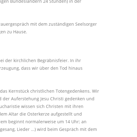
inigen Bundesländern 24 Stunden) in der
.
 Trauergespräch mit dem zuständigen Seelsorger
gen zu Hause.
 der kirchlichen Begräbnisfeier. In ihr
berzeugung, dass wir über den Tod hinaus
t das Kernstück christlichen Totengedenkens. Wir
d der Auferstehung Jesu Christi gedenken und
charistie wissen sich Christen mit ihren
dem Altar die Osterkerze aufgestellt und
uiem beginnt normalerweise um 14 Uhr; an
gesang, Lieder ...) wird beim Gespräch mit dem