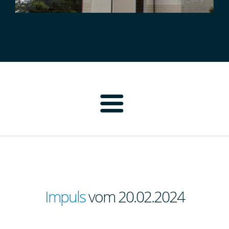
Home
Pfarrbrief
Personen
Impuls
vom 20.02.2024
Pfarrei Neustadt